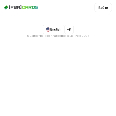
Войти
Регистрация в [FBM] CARDS
1/5
Для чего вам
English
нужны карты?
© Единственное платежное решение с 2024
Facebook Ads
Google Ads
TikTok Ads
E-commerce
Личные расходы
Оплата подписок