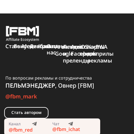
↪️ Актуальная ссылка на
библиотеку Google:
—
https://adstransparency.google.com/
Кстати так же рекомендуем прочесть нашу статью о
библиотеке рекламы Facebook
.
ℹ️ Как пользоваться
библиотекой рекламы
Google?
Доступны несколько фильтров по которым можно иска
Тема объявления: политическая или общая.
— Время …