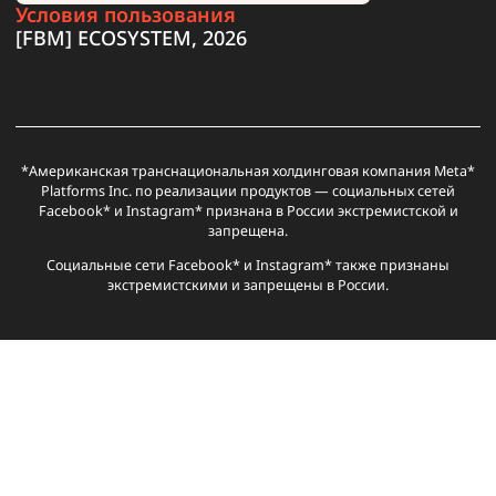
Статьи
Бонусы
Медиабаинг
Реклама
Креативы
О
Агентские
Ленды
Агентские
iOS
Карты
PWA
нас
Google
и
Facebook
прилы
для
прилы
преленды
рекламы
По вопросам рекламы и сотрудничества
ПЕЛЬМЭНЕДЖЕР
, Овнер [FBM]
@fbm_mark