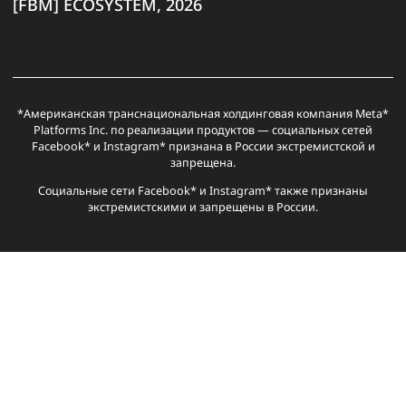
Показать все
Статьи
Бонусы
Медиабаинг
Реклама
Креативы
О
Агентские
Ленды
Агентские
iOS
Карты
PWA
нас
Google
и
Facebook
прилы
для
прилы
преленды
рекламы
По вопросам рекламы и сотрудничества
ПЕЛЬМЭНЕДЖЕР
, Овнер [FBM]