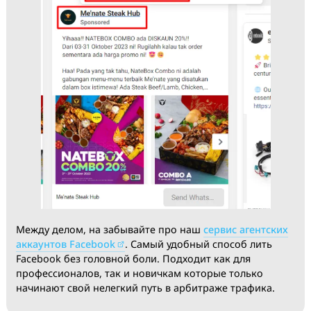
немного дублей, в выпадающем списке выбрать
нужную ФП, после чего посмотреть всю рекламу
залитую с этой фанки.
Второй вариант, найти нужный крео в Ads Library и 
наведении на название фанки всплывет окно в
котором необходимо нажать «View Ads», вы так же
увидите всю рекламу залитую с это ФП.