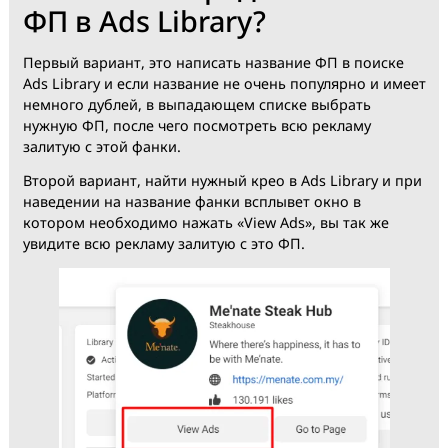
Library?
— С крео пикчами не должно быть проблем,
установите любое расширение которое принудител
включает правый клик мыши, например
вот это
и
спокойно скачивайте любое статичное крео.
— Чтобы скачать видео-креатив, сначала его запуска
далее правым кликом вызываем контектсное меню 
жмем “Сохранить видео как“.
— Крео сохранится в непонятном расширении, прос
добавьте расширение .mp4, и все заработает.
Как посмотреть крео
залитые с определенной
ФП в Ads Library?
Первый вариант, это написать название ФП в поиск
Ads Library и если название не очень популярно и им