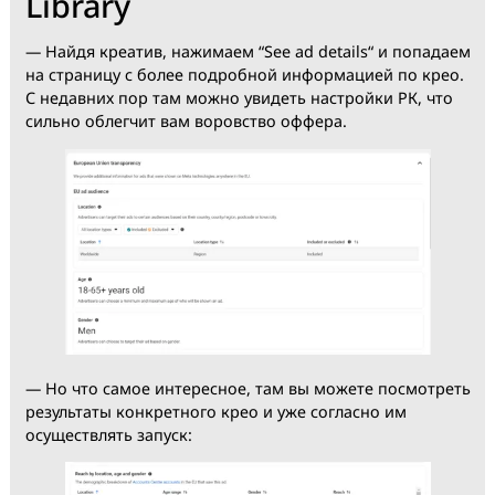
результаты, используя в качестве ключевого слова д
поиска домен.
— Gambling креативы можно искать по домену
play.google.com (http://play.google.com/). Так же для
гембловых крео достаточно выбрать нужную страну 
поле для ключевого слова написать название игры.
— Dating крео можно легко найти по домену
apps.apple.com (https://apps.apple.com/)
Просмотр деталей из Ads
Library
— Найдя креатив, нажимаем “See ad details“ и попад
на страницу с более подробной информацией по кр
С недавних пор там можно увидеть настройки РК, чт
сильно облегчит вам воровство оффера.