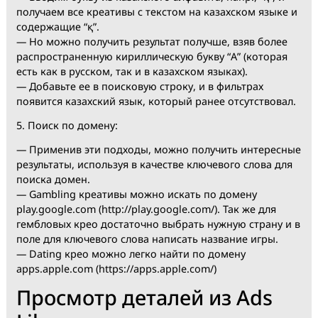
Вариант 2:
— Не под все страны есть подходящий альтернатив
язык, отсеивающий лишние креативы.
— В поисковую строку добавьте всего одну букву на
нужном языке.
Также этот вариант позволит найти креативы на
конкретном языке.
— Вводим букву из казахского алфавита, напр., “қ”, и
получаем все креативы с текстом на казахском язык
содержащие “қ”.
— Но можно получить результат получше, взяв боле
распространенную кириллическую букву “А” (котора
есть как в русском, так и в казахском языках).
— Добавьте ее в поисковую строку, и в фильтрах
появится казахский язык, который ранее отсутствова
5. Поиск по домену:
— Применив эти подходы, можно получить интерес