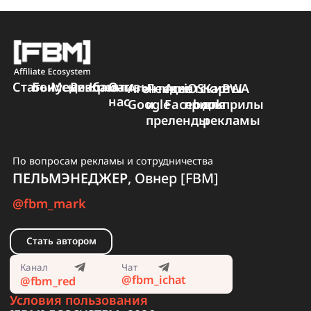
1
Почему агентские
аккаунты
Facebook Ads
лучше обычных
фармов?
Устали от постоянных
банов фармов и суточных
лимитов в $50?
Разбираем, как агентские
аккаунты ФБ помогают
Читать
отливать $100K+