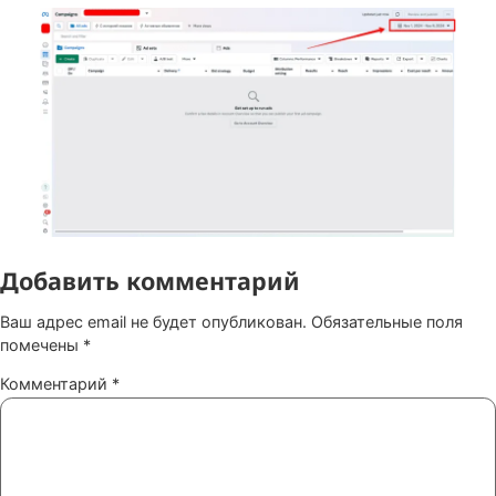
Рекламный кабинет позволяет настроить минимальную
ставку вручную, если выбрана цель «Цена за результат»
указанная сумма может быть неконкурентной на аукцио
Чтобы реклама таки запустилась без сильных изменени
бюджета, можно поднимать ставку на 1$ каждые полча
момента запуска.