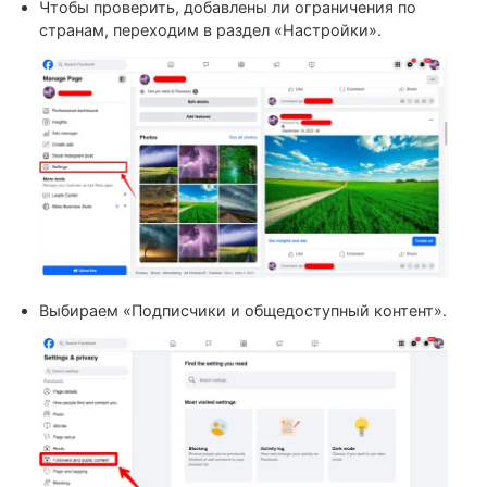
https://www.facebook.com/settings/reactivation
Фейсбук сразу же предложит восстановить
деактивированную страницу. После реактивации б
должен пропасть, а реклама снова будет запускать
если нет других проблем.
Запрещенные страны в
настройках Fan Page
В настройках Fan Page можно выставить ограничение п
странам, чтобы скрыть страницу от пользователей в
конкретном ГЕО. Если такие настройки были применен
реклама в этих странах тоже не будет запускаться.
Чтобы проверить, добавлены ли ограничения по
странам, переходим в раздел «Настройки».