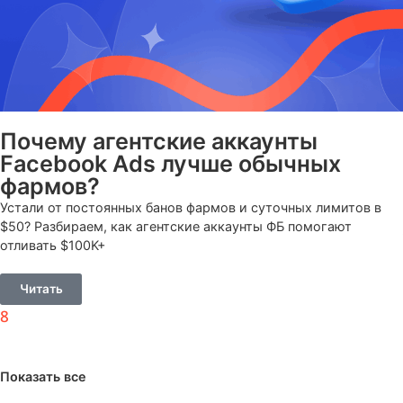
Имя
Содержание
Свежая ошибка непринятой политики
Ошибки в работе Fan Page
Запрещенные страны в настройках Fan Page
Запрет рекламной деятельности Fan Page
Facebook удалил объявление в рекламной кампании
Проблема с подтверждением платежей: ошибка холда
Превышен лимит затрат для аккаунта
Низкая ручная ставка
Задержка в работе Facebook