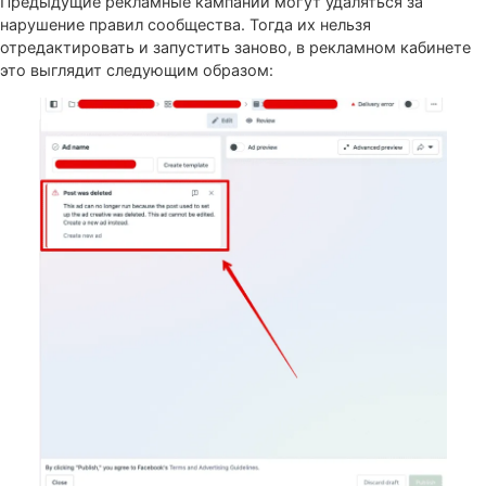
Проверить, все ли в порядке с вашим аккаунтом можно
разделе «Обзор аккаунта» по ссылке
https://www.facebook.com/business-support-home/
.
Если Fan Page заблокирована, будет отображаться
следующее объявление.
Проблема решается путем замены страницы или попыт
разбанить текущую Fan Page.