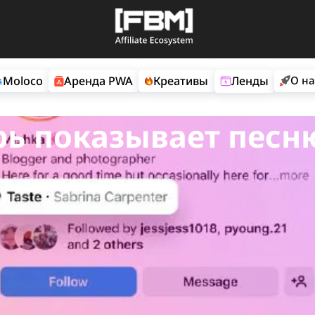
мы
Moloco
Аренда PWA
Креативы
Ле
перь показывает 