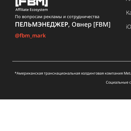
единый шлюз к
ан
топовым
ин
нейросетям без
аг
VPN
ак
ав
ру
По вопросам рекламы и сотрудничества
ПЕЛЬМЭНЕДЖЕР
, Овнер [FBM]