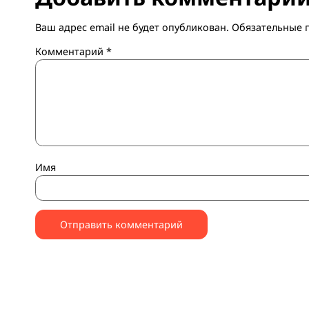
@fbm_media
[ad_2]
View Source
Добавить коммента
Ваш адрес email не будет опубликован.
Обязате
Комментарий
*