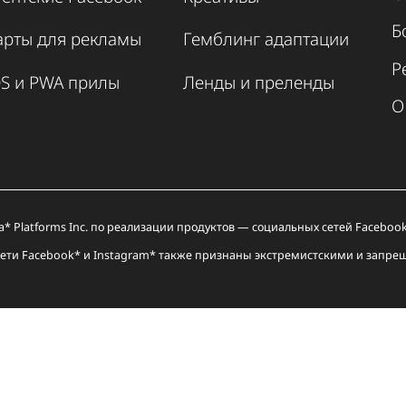
Click Partners:
тифрода,
1500+ офферов
теграция с
вывод от 10$.
ентскими
ками и
томатизация
тины.
Агентские Facebook
Креативы
Карты для рекламы
Гемблинг адапта