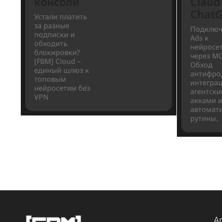
5
Читать
[FBM]
Г
Cloud:
F
руководство
A
по
а
настройке
з
API и веб-
п
консоли
C
C
Устали платить
за разные
По
подписки и
Ad
обходить
не
блокировки?
че
[FBM] Cloud –
Об