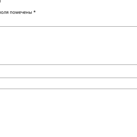
рий
льные поля помечены
*