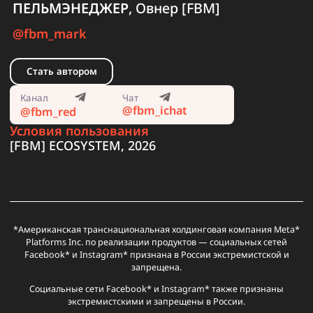
Статьи
Бонусы
Медиабаинг
Реклама
Креативы
О
Агентские
Ленды
Агентские
iOS
Карты
PWA
нас
Google
и
Facebook
прилы
для
прилы
преленды
рекламы
По вопросам рекламы и сотрудничества
ПЕЛЬМЭНЕДЖЕР
, Овнер [FBM]
@fbm_mark
Стать автором