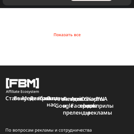
Почему агентские
аккаунты
Facebook Ads
лучше обычных
фармов?
Устали от постоянных
банов фармов и суточных
лимитов в $50?
Разбираем, как агентские
аккаунты ФБ помогают
Читать
отливать $100K+
Показать все