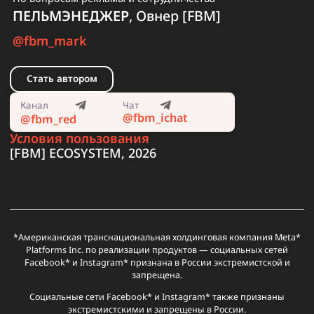
банов фармов и суточных
лимитов в $50?
Разбираем, как агентские
аккаунты ФБ помогают
Читать
отливать $100K+
Показать все