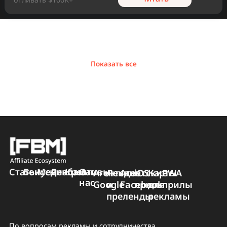
1
Почему агентские
аккаунты
Facebook Ads
лучше обычных
фармов?
Устали от постоянных