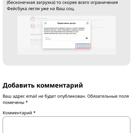
Если после того как Вы нажали кнопку “Добавить” и
вставили ссылку на соц, он не отобразился есть две
возможные причины:
ФП уже пошарена на соц (это можно проверить
сверив с именами уже добавленных соцев)
Соц, на который шарится ФП находится под
какими-либо ограничениями платформы.
Если же проблема возникла на этапе введения паро
(бесконечная загрузка) то скорее всего ограничения
Фейсбука легли уже на Ваш соц.